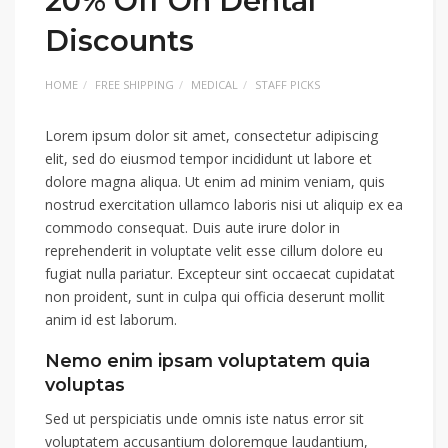
20% Off On Dental
Discounts
HOME
FREE SHIPPING
MEDICAL
STAFF PICKS
Lorem ipsum dolor sit amet, consectetur adipiscing
elit, sed do eiusmod tempor incididunt ut labore et
dolore magna aliqua. Ut enim ad minim veniam, quis
nostrud exercitation ullamco laboris nisi ut aliquip ex ea
commodo consequat. Duis aute irure dolor in
reprehenderit in voluptate velit esse cillum dolore eu
fugiat nulla pariatur. Excepteur sint occaecat cupidatat
non proident, sunt in culpa qui officia deserunt mollit
anim id est laborum.
Nemo enim ipsam voluptatem quia
voluptas
Sed ut perspiciatis unde omnis iste natus error sit
voluptatem accusantium doloremque laudantium,