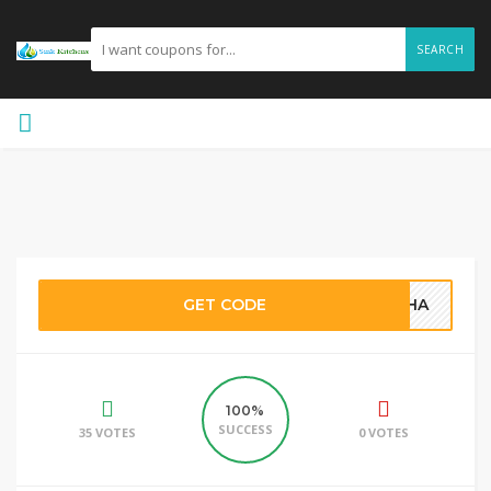
SEARCH
GET CODE
8YHA
100%
SUCCESS
35 VOTES
0 VOTES